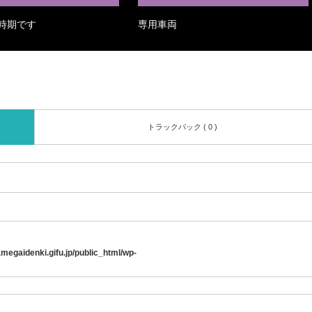
時期です
専用車両
トラックバック ( 0 )
egaidenki.gifu.jp/public_html/wp-