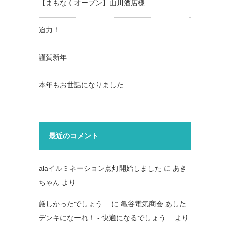
【まもなくオープン】山川酒店様
迫力！
謹賀新年
本年もお世話になりました
最近のコメント
alaイルミネーション点灯開始しました
に
あき
ちゃん
より
厳しかったでしょう…
に
亀谷電気商会 あした
デンキになーれ！ - 快適になるでしょう…
より