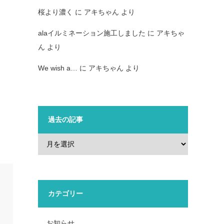
桜より濃く
に
アキちゃん
より
alaイルミネーション施工しました
に
アキちゃ
ん
より
We wish a…
に
アキちゃん
より
過去の記事
カテゴリー
お知らせ