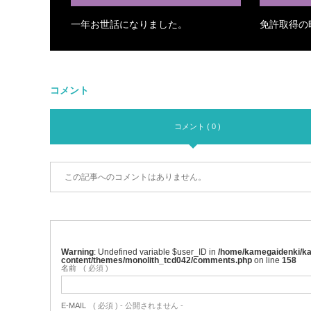
一年お世話になりました。
免許取得の
コメント
コメント ( 0 )
この記事へのコメントはありません。
Warning
: Undefined variable $user_ID in
/home/kamegaidenki/kam
content/themes/monolith_tcd042/comments.php
on line
158
名前
( 必須 )
E-MAIL
( 必須 ) - 公開されません -