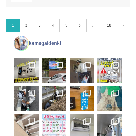
1
2
3
4
5
6
…
18
»
kamegaidenki