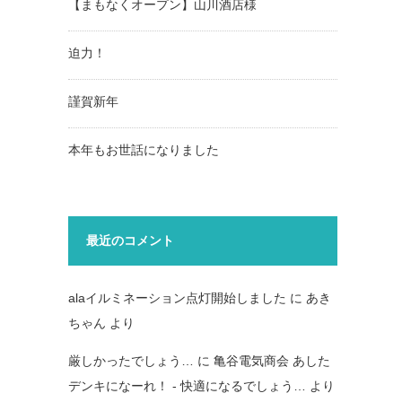
【まもなくオープン】山川酒店様
迫力！
謹賀新年
本年もお世話になりました
最近のコメント
alaイルミネーション点灯開始しました
に
あき
ちゃん
より
厳しかったでしょう…
に
亀谷電気商会 あした
デンキになーれ！ - 快適になるでしょう…
より