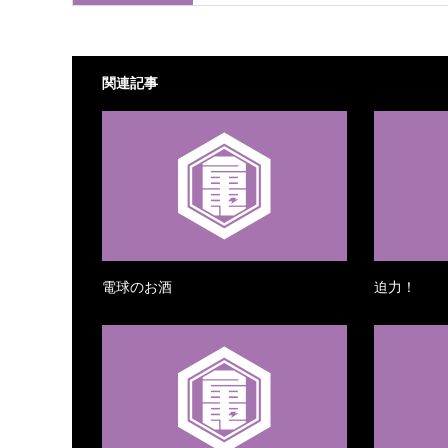
関連記事
電球のお酒
迫力！