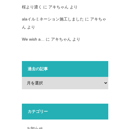
桜より濃く
に
アキちゃん
より
alaイルミネーション施工しました
に
アキちゃ
ん
より
We wish a…
に
アキちゃん
より
過去の記事
カテゴリー
お知らせ