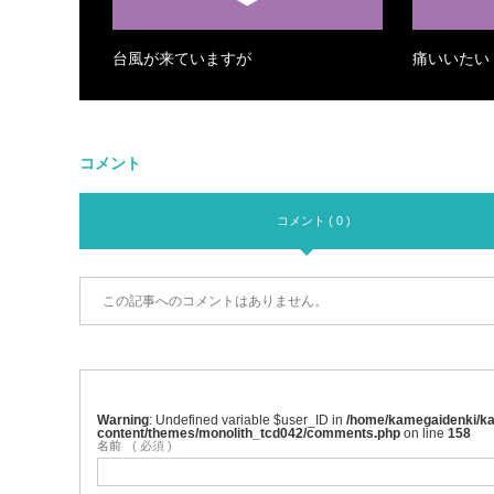
台風が来ていますが
痛いいたい
コメント
コメント ( 0 )
この記事へのコメントはありません。
Warning
: Undefined variable $user_ID in
/home/kamegaidenki/kam
content/themes/monolith_tcd042/comments.php
on line
158
名前
( 必須 )