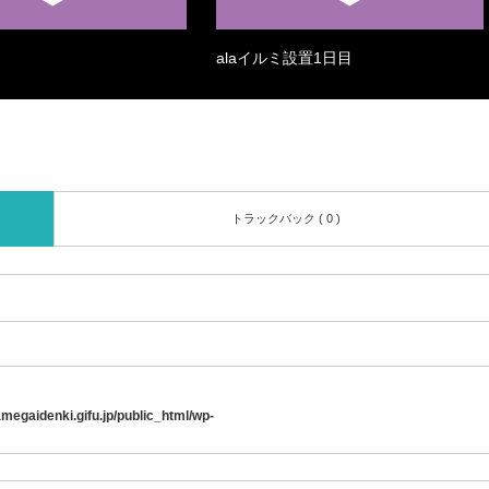
alaイルミ設置1日目
トラックバック ( 0 )
egaidenki.gifu.jp/public_html/wp-