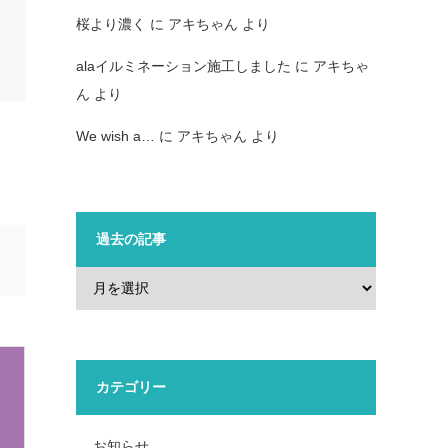
桜より濃く
に
アキちゃん
より
alaイルミネーション施工しました
に
アキちゃ
ん
より
We wish a…
に
アキちゃん
より
過去の記事
カテゴリー
お知らせ