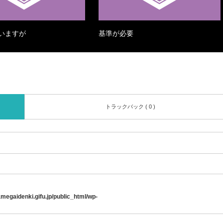
いますが
基準が必要
トラックバック ( 0 )
egaidenki.gifu.jp/public_html/wp-