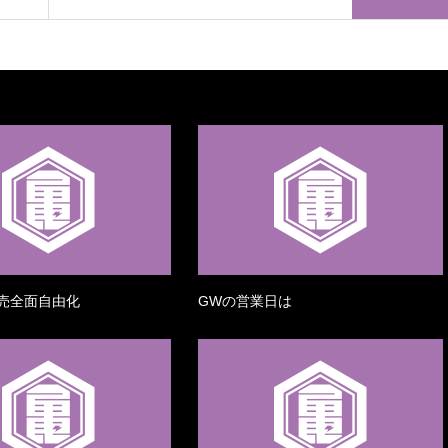
売全面自由化
GWの営業日は