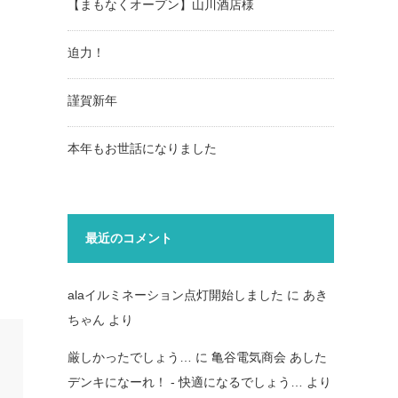
【まもなくオープン】山川酒店様
迫力！
謹賀新年
本年もお世話になりました
最近のコメント
alaイルミネーション点灯開始しました
に
あき
ちゃん
より
厳しかったでしょう…
に
亀谷電気商会 あした
デンキになーれ！ - 快適になるでしょう…
より