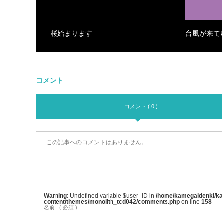
桜始まります
台風が来て
コメント
コメント ( 0 )
この記事へのコメントはありません。
Warning
: Undefined variable $user_ID in
/home/kamegaidenki/kam
content/themes/monolith_tcd042/comments.php
on line
158
名前
( 必須 )