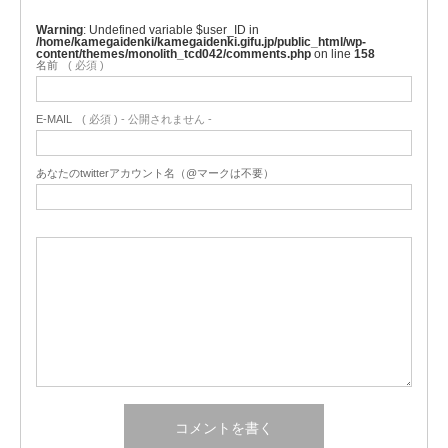
Warning
: Undefined variable $user_ID in
/home/kamegaidenki/kamegaidenki.gifu.jp/public_html/wp-
content/themes/monolith_tcd042/comments.php
on line
158
名前
( 必須 )
E-MAIL
( 必須 ) - 公開されません -
あなたのtwitterアカウント名（@マークは不要）