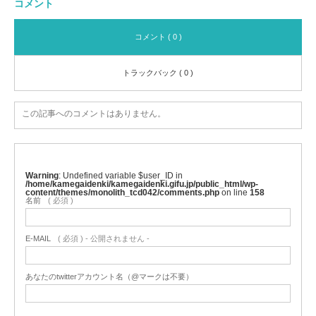
コメント
コメント ( 0 )
トラックバック ( 0 )
この記事へのコメントはありません。
Warning
: Undefined variable $user_ID in
/home/kamegaidenki/kamegaidenki.gifu.jp/public_html/wp-
content/themes/monolith_tcd042/comments.php
on line
158
名前
( 必須 )
E-MAIL
( 必須 ) - 公開されません -
あなたのtwitterアカウント名（@マークは不要）