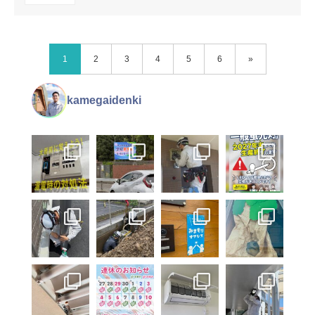
1
2
3
4
5
6
»
kamegaidenki